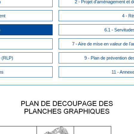
n
2 - Projet d'aménagement et 
ent
4 - R
s
6.1 - Servitudes
s
7 - Aire de mise en valeur de l'
é (RLP)
9 - Plan de prévention de
es
11 - Anne